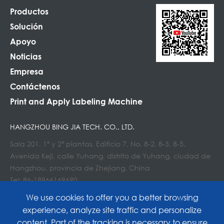
Productos
Solución
Apoyo
Noticias
Empresa
Contáctenos
Print and Apply Labeling Machine
HANGZHOU BING JIA TECH. CO., LTD.
Sala 201, 1ª y 2ª plantas, Edificio 7, No. 8-2, 8-3, 8-5,
Avenida Keji, calle Yuhang, distrito de Yuhang, ciudad de
Hangzhou, provincia de Zhejiang, China
Tel: 86-18966169690
Correo electrónico : Info@lockedair.com
We use cookies to offer you a better browsing
experience, analyze site traffic and personalize
content. Part of the tracking is necessary to ensure