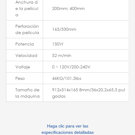
Anchura d
e la películ
200mm; 400mm
a
Perforación
165/330mm
de película
Potencia
150W
Velocidad
52 m/min
Voltaje
0 ~ 120V/200-240V
Peso
46KG/101.5lbs
Tamaño de
912x514x165 8mm/36x20,2x65,3 pul
la máquina
gadas
Haga clic para ver las
especificaciones detalladas