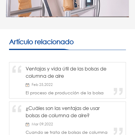
Artículo relacionado
Ventajas y vida útil de las bolsas de
columna de aire
Feb 25,2022
El proceso de producción de la bolsa
de columna de aire es personalizado
por computadora, no se requiere
¿Cuáles son las ventajas de usar
molde, el tiempo de entrega es corto y
bolsas de columna de aire?
el costo es bajo. Tiene las características
de embalaje simple, mejor pro...
Mar 09,2022
Cuando se trata de bolsas de columna