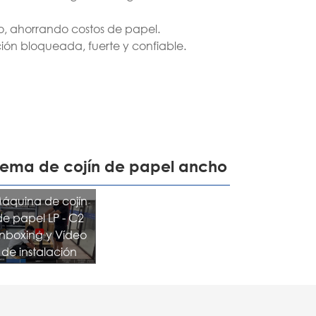
português
, ahorrando costos de papel.
ión bloqueada, fuerte y confiable.
ไทย
tiếng việt
stema de cojín de papel ancho
áquina de cojín
de papel LP - C2
nboxing y Vídeo
de instalación