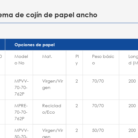
stema de cojín de papel ancho
Opciones de papel
0
Model
Mat.
Pl
Peso básic
Long
o No
y
o
d (M
MPVV-
Virgen/Vir
2
70/70
200
70-70-
gen
762P
MPRE-
Reciclad
2
70/70
200
70-70-
o/Eco
762P
MPVV-
Virgen/Vir
2
50/70
200
50-70-
gen