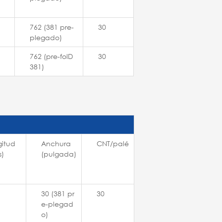
762 (381 pre-
30
plegado)
762 (pre-fol
D
30
381)
gitud
Anchura
CNT/palé
s)
(pulgada)
30 (381 pr
30
e-plegad
o)