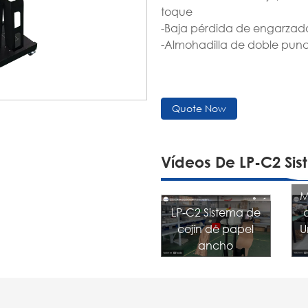
toque
-Baja pérdida de engarzado
-Almohadilla de doble punc
Quote Now
Vídeos De LP-C2 Si
M
LP-C2 Sistema de
U
cojín de papel
ancho