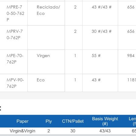
MPRE-7
Reciclado/
2
43 #/43 #
656
0-50-762
Eco
P
MPRV-7
2
30 #/43 #
656
0-762P
MPE-70-
Virgen
1
55 #
984
762P
MPV-90-
Eco
1
43 #
118
762P