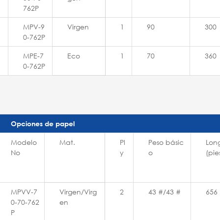
762P
MPV-9
Virgen
1
90
300
0-762P
MPE-7
Eco
1
70
360
0-762P
Opciones de papel
Modelo
Mat.
Pl
Peso básic
Lon
No
y
o
(pie
MPVV-7
Virgen/Virg
2
43 #/43 #
656
0-70-762
en
P