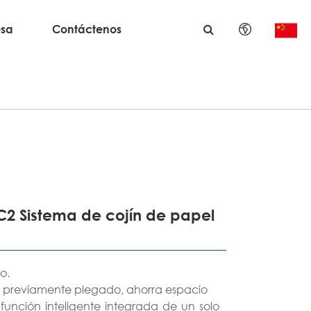
sa
Contáctenos
English
日本語
한국어
français
Deutsch
C2 Sistema de cojín de papel
Español
italiano
o.
 previamente plegado, ahorra espacio
русский
función inteligente integrada de un solo