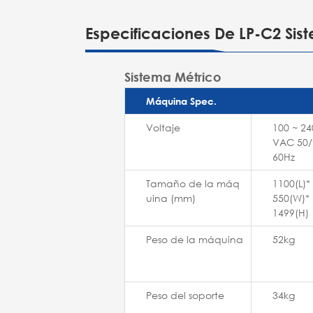
Especificaciones De LP-C2 Si
Sistema Métrico
Máquina Spec.
Voltaje
100 ~ 24
VAC 50/
60Hz
Tamaño de la máq
1100(L)*
uina (mm)
550(W)*
1499(H)
Peso de la máquina
52kg
Peso del soporte
34kg