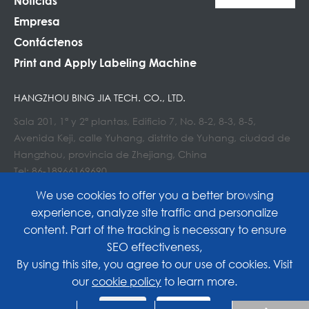
Noticias
Empresa
Contáctenos
Print and Apply Labeling Machine
HANGZHOU BING JIA TECH. CO., LTD.
Sala 201, 1ª y 2ª plantas, Edificio 7, No. 8-2, 8-3, 8-5,
Avenida Keji, calle Yuhang, distrito de Yuhang, ciudad de
Hangzhou, provincia de Zhejiang, China
Tel: 86-18966169690
Correo electrónico : Info@lockedair.com
We use cookies to offer you a better browsing
experience, analyze site traffic and personalize
content. Part of the tracking is necessary to ensure
SEO effectiveness,
Copyright©
Hangzhou Bing Jia Tech. Co., Ltd.
All
By using this site, you agree to our use of cookies. Visit
our
cookie policy
to learn more.
Rights Reserved.
Reject
Accept