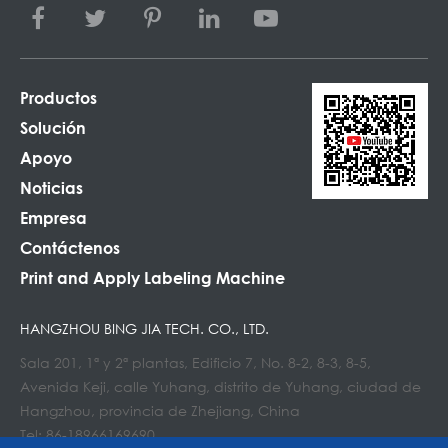
Productos
Solución
Apoyo
Noticias
Empresa
Contáctenos
Print and Apply Labeling Machine
HANGZHOU BING JIA TECH. CO., LTD.
Sala 201, 1ª y 2ª plantas, Edificio 7, No. 8-2, 8-3, 8-5,
Avenida Keji, calle Yuhang, distrito de Yuhang, ciudad de
Hangzhou, provincia de Zhejiang, China
Tel: 86-18966169690