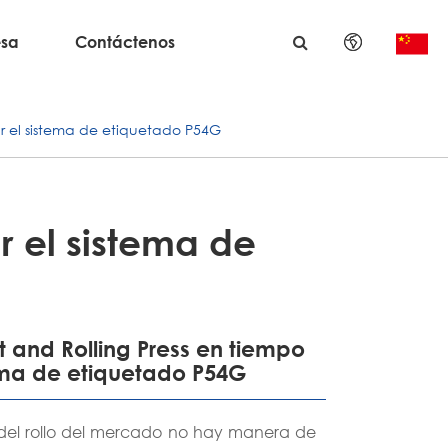
sa
Contáctenos
English
car el sistema de etiquetado P54G
日本語
한국어
français
r el sistema de
Deutsch
Español
t and Rolling Press en tiempo
tema de etiquetado P54G
italiano
русский
a del rollo del mercado no hay manera de