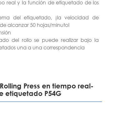
o real y la función de etiquetado de los
português
lema del etiquetado, ¡la velocidad de
ไทย
de alcanzar 50 hojas/minuto!
nsión
tiếng việt
do del rollo se puede realizar bajo la
iquetados una a una correspondencia
esión y el etiquetado de la velocidad de
l más rápido
uipo de etiquetado de rollos tradicional,
ntes tamaños de etiquetas, depuración
Rolling Press en tiempo real-
de etiquetado P54G