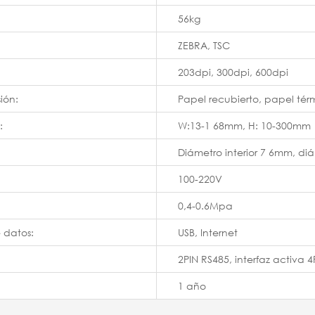
56kg
ZEBRA, TSC
203dpi, 300dpi, 600dpi
ión:
Papel recubierto, papel tér
:
W:13-1 68mm, H: 10-300mm
Diámetro interior 7 6mm, di
100-220V
0,4-0.6Mpa
e datos:
USB, Internet
2PIN RS485, interfaz activa 
1 año