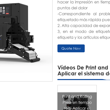
hacer la impresión en tiemp
puntos del dolor
-Correspondiente al prob
etiquetado más rápida pue
2. Alta capacidad de expa
3, en el modo de etiqueta
etiqueta y los artículos et
4, la velocidad que la impr
Quote Now
pasta de presión tradiciona
5, en comparación con el eq
en el reemplazo de difere
más fácilmente
Vídeos De Print and 
Aplicar el sistema 
Print and Rolling
Press en tiempo
real-Aplicar el