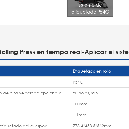
sistema de
etiquetado P54G
Rolling Press en tiempo real-Aplicar el si
Etiquetado en rollo
P54G
o de alta velocidad opcional):
50 hojas/min
100mm
± 1mm
etiquetado del cuerpo):
778,4*453,5*562mm