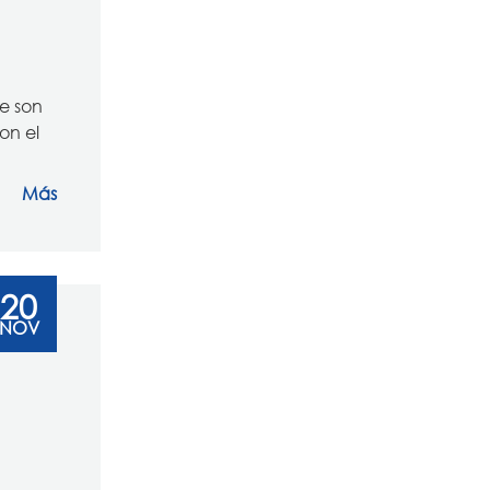
je son
on el
Más
20
NOV