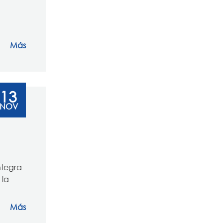
Más
13
NOV
ntegra
 la
Más