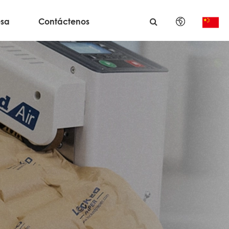
sa
Contáctenos
English
日本語
한국어
français
Deutsch
Español
italiano
русский