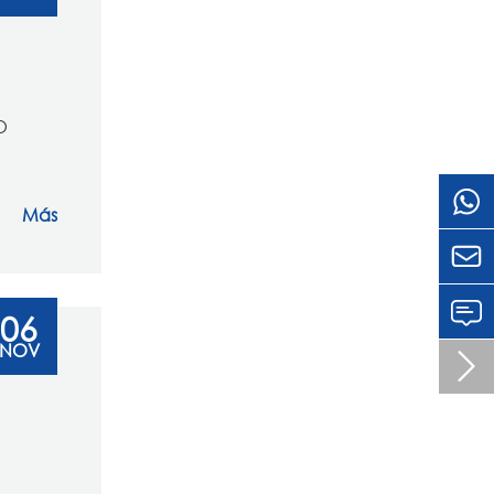
O
Más

06
NOV
