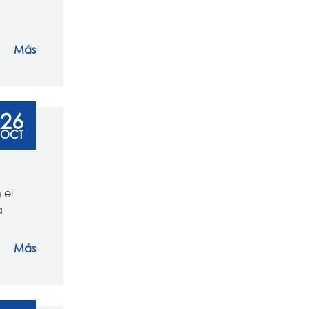
Más
26
OCT
 el
á
Más