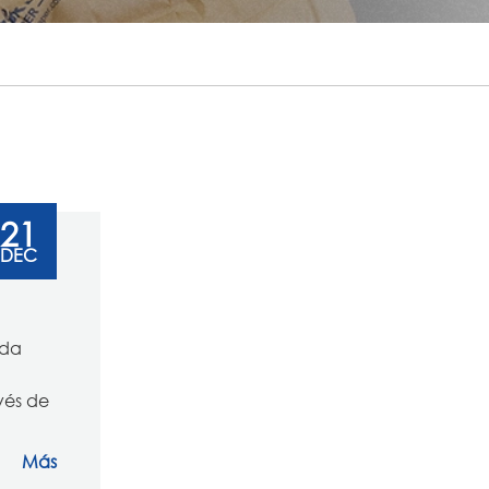
português
ไทย
tiếng việt
21
DEC
ada
vés de
Más