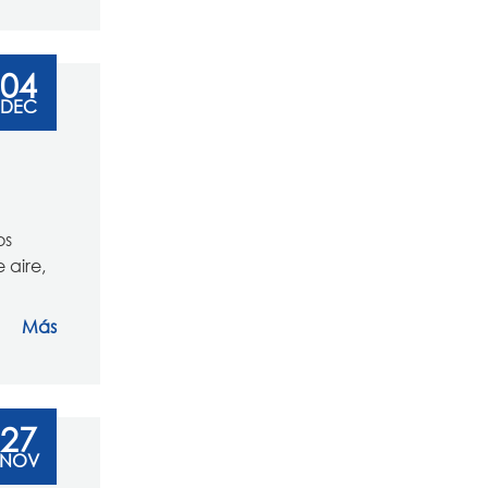
04
DEC
os
 aire,
Más
27
NOV