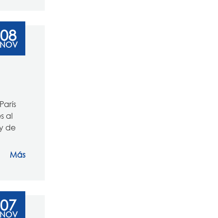
08
NOV
París
s al
 y de
Más
07
NOV