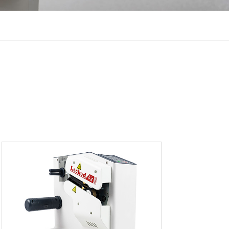
português
ไทย
tiếng việt