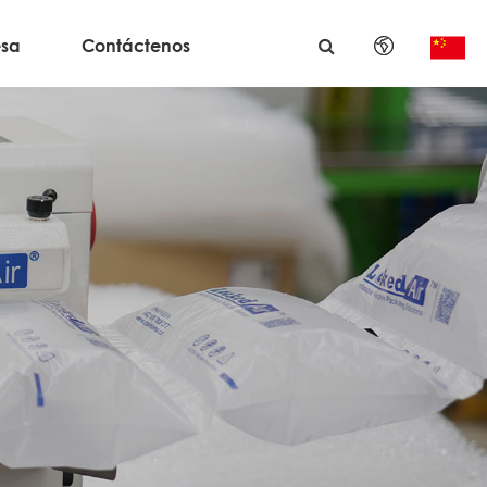
sa
Contáctenos
English
日本語
한국어
français
Deutsch
Español
italiano
русский