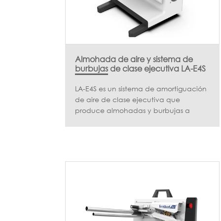
Almohada de aire y sistema de
burbujas de clase ejecutiva LA-E4S
LA-E4S es un sistema de amortiguación
de aire de clase ejecutiva que
produce almohadas y burbujas a
pedido para cubrir el vacío, envolver y
amortiguar las necesidades. Sus
múltiples funciones pueden satisfacer
todas las necesidades de embalaje
posibles con una salida de alta
velocidad de hasta 18 m/min. LA-E4S
es una máquina simple, rápida y
confiable que es compatible con
películas de diferentes materiales,
formas y tamaños, que satisfacen