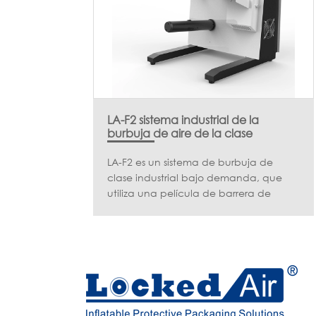
todas las necesidades de embalaje.
LA-F2 sistema industrial de la
burbuja de aire de la clase
LA-F2 es un sistema de burbuja de
clase industrial bajo demanda, que
utiliza una película de barrera de
inflación alta para apoyar la
amortiguación. Diseñado con una
bomba de aire interna, LA-F2 ofrece
mayor inflación, menor huella, menor
ruido, al tiempo que proporciona una
mejor experiencia de embalaje para
los usuarios objetivo. Gracias a la