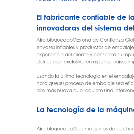
tecnología de calefacción superior y la
programación inteligente, LA-F2 es
popular con las empresas industriales
El fabricante confiable de 
grandes y medianas, satisfacer sus
innovadoras del sistema de
necesidades de embalaje con gran
cantidad, variedad y amortiguación
Aire bloqueado®Es una de Confianza Glo
de alta calidad.
envases inflables y productos de embalaje
experiencia del cliente y considera su r
distribución exclusiva en algunos países im
Usando la última tecnología en el embalaj
hará que su proceso de embalaje sea efici
aire más nueva que requiere una interven
La tecnología de la máquina
Aire bloqueado®Las máquinas de colchón 