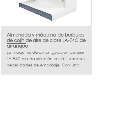
Almohada y máquina de burbujas
de cojín de aire de clase LA-E4C de
arranque
La máquina de amortiguación de aire
LA-E4C es una solución versátil para sus
necesidades de embalaje. Con una
velocidad de 8 m/min y un ancho
máximo de película de 400mm, esta
máquina puede manejar tipos de
almohada, burbujas y película de
tubo. Elija LA-E4C para una solución
eficiente y rentable para sus
necesidades de embalaje.