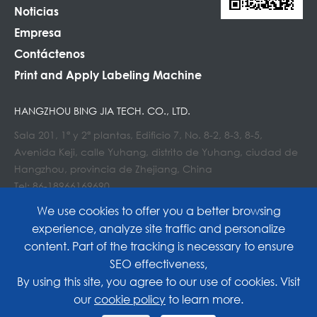
Noticias
Empresa
Contáctenos
Print and Apply Labeling Machine
HANGZHOU BING JIA TECH. CO., LTD.
Sala 201, 1ª y 2ª plantas, Edificio 7, No. 8-2, 8-3, 8-5,
Avenida Keji, calle Yuhang, distrito de Yuhang, ciudad de
Hangzhou, provincia de Zhejiang, China
Tel: 86-18966169690
Correo electrónico : Info@lockedair.com
We use cookies to offer you a better browsing
experience, analyze site traffic and personalize
content. Part of the tracking is necessary to ensure
SEO effectiveness,
Copyright©
Hangzhou Bing Jia Tech. Co., Ltd.
All
By using this site, you agree to our use of cookies. Visit
our
cookie policy
to learn more.
Rights Reserved.