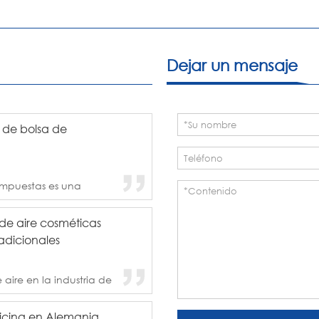
tradicional.
Dejar un mensaje
s de bolsa de
compuestas es una
ara garantizar las
 paquete. Además, las
de aire cosméticas
ipalmente para
adicionales
 aire en la industria de
 de hoy se envasa
idrio, por lo que los
icina en Alemania