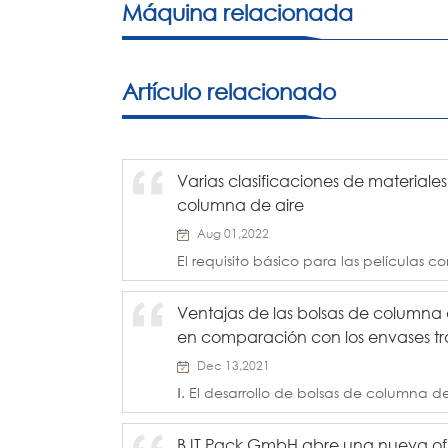
Máquina relacionada
golpes.
Artículo relacionado
Varias clasificaciones de materiale
columna de aire
Aug 01,2022
El requisito básico para las películas 
excelente adherencia entre las capas p
propiedades mecánicas generales del
Ventajas de las bolsas de columna 
películas compuestas se utilizan princ
en comparación con los envases tr
alimentos PAC...
Dec 13,2021
Ⅰ. El desarrollo de bolsas de columna de
cosméticos La industria de cosméticos
principalmente en envases de cristal o v
BJT Pack GmbH abre una nueva of