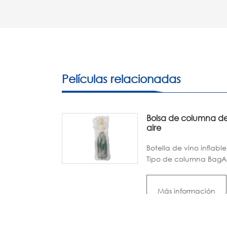
Películas relacionadas
Bolsa de columna d
aire
Botella de vino inflable
Tipo de columna BagAi
Cap, L Cap y hoja.
Colores: transparente.
Más información
Tamaño: Personalizado
Material: Nylon PE.
Ventajas: inflado rápid
fuerte y a prueba de