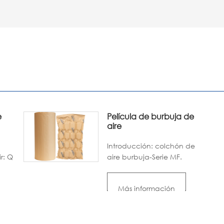
e
Película de burbuja de
aire
Introducción: colchón de
r: Q
aire burbuja-Serie MF.
Diseño para la protección
de la envoltura. Absorber
Más información
.
el choque con aire de
presión positiva en el
o,
interior. Reemplazando el
envoltorio de burbujas