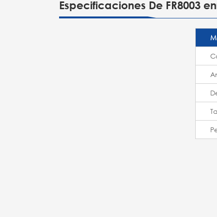
Especificaciones De FR8003 enr
M
C
A
D
T
P