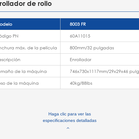
ollador de rollo
odelo
8003 FR
ódigo PN
60A11015
nchura máx. de la película
800mm/32 pulgadas
escripción
Enrollador
amaño de la máquina
746x730x1117mm/29x29x46 pul
eso de la máquina
40kg/88lbs
Haga clic para ver las
especificaciones detalladas