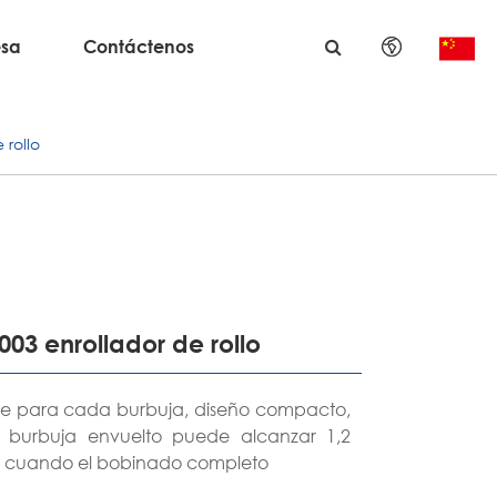
sa
Contáctenos
English
 rollo
日本語
한국어
français
Deutsch
03 enrollador de rollo
Español
ble para cada burbuja, diseño compacto,
italiano
 burbuja envuelto puede alcanzar 1,2
a cuando el bobinado completo
русский