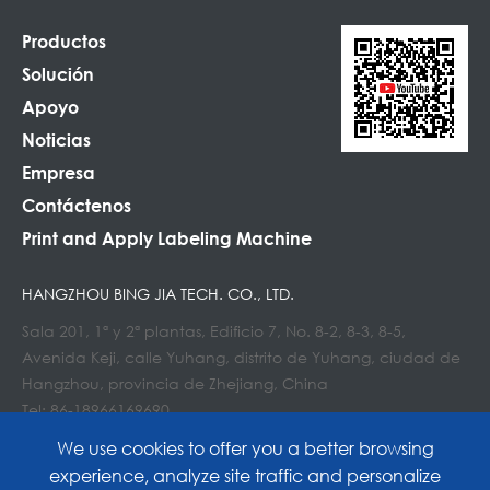
Productos
Solución
Apoyo
Noticias
Empresa
Contáctenos
Print and Apply Labeling Machine
HANGZHOU BING JIA TECH. CO., LTD.
Sala 201, 1ª y 2ª plantas, Edificio 7, No. 8-2, 8-3, 8-5,
Avenida Keji, calle Yuhang, distrito de Yuhang, ciudad de
Hangzhou, provincia de Zhejiang, China
Tel: 86-18966169690
Correo electrónico : Info@lockedair.com
We use cookies to offer you a better browsing
experience, analyze site traffic and personalize