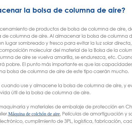
cenar la bolsa de columna de aire?
cenamiento de productos de bolsa de columna de aire, de
a de columna de aire. Al almacenar la bolsa de columna d
n lugar sombreado y fresco para evitar la luz solar directa
mposición molecular del material de la Bolsa de la colu
olumna de aire se vuelva amarilla, se endurezca, etc. Cuand
a será pobre. El punto más importante es que las capacidad
una bolsa de columna de aire de este tipo caerán mucho.
os cuando use y almacene la bolsa de columna de aire, y ev
vida útil de la bolsa de columna de aire.
maquinaria y materiales de embalaje de protección en Ch
ler.
, Películas de amortiguación y s
Máquina de colchón de aire
ctrónico, cumplimiento de 3PL, logística, fabricación, cad