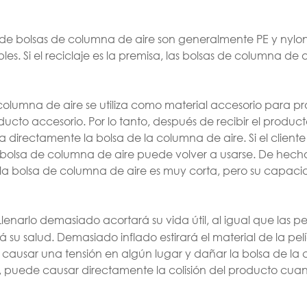
 de bolsas de columna de aire son generalmente PE y nylon
s. Si el reciclaje es la premisa, las bolsas de columna de a
 columna de aire se utiliza como material accesorio para pr
ducto accesorio. Por lo tanto, después de recibir el produc
a directamente la bolsa de la columna de aire. Si el client
a bolsa de columna de aire puede volver a usarse. De hec
 la bolsa de columna de aire es muy corta, pero su capac
 Llenarlo demasiado acortará su vida útil, al igual que las p
u salud. Demasiado inflado estirará el material de la pelí
 causar una tensión en algún lugar y dañar la bolsa de l
a, puede causar directamente la colisión del producto cua