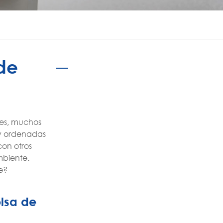
português
ไทย
tiếng việt
 de
les, muchos
s y ordenadas
on otros
mbiente.
e?
olsa de