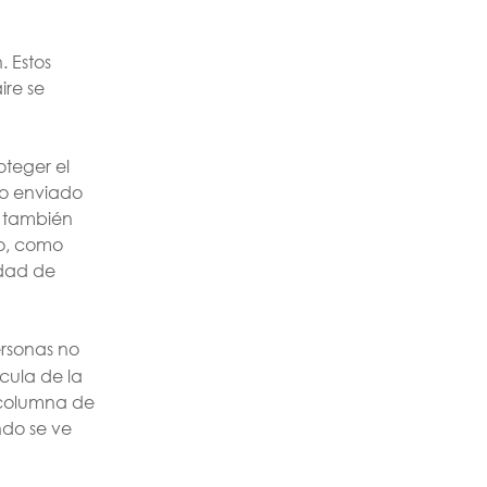
. Estos
ire se
oteger el
to enviado
e también
ho, como
idad de
ersonas no
cula de la
a columna de
ndo se ve