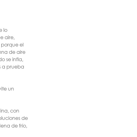
 lo
e aire,
, porque el
mna de aire
o se infla,
es a prueba
ite un
ina, con
oluciones de
ena de frío,