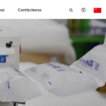
sa
Contáctenos
English
日本語
한국어
français
Deutsch
Español
italiano
русский