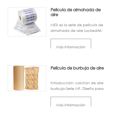
Película de almohada de
aire
MEX es la serie de película de
almohada de aire LockedAir.
Se puede inflar con máquinas
de colchón de aire LockedAir.
Más información
Con su buena propiedad de
llenado, amortiguación y
envoltura de vacíos, es popular
entre las industrias de
Película de burbuja de aire
envasado.
Introducción: colchón de aire
burbuja-Serie MF. Diseño para
la protección de la envoltura.
Absorber el choque con aire de
Más información
presión positiva en el interior.
Reemplazando el envoltorio de