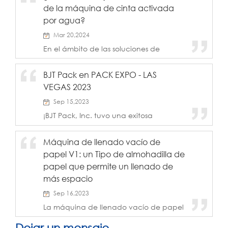
de la máquina de cinta activada
por agua?
Mar 20,2024
En el ámbito de las soluciones de
embalaje, la máquina de cinta
activada por agua EG100 de la serie
BJT Pack en PACK EXPO - LAS
BJT LockedPaper surge como una
VEGAS 2023
versión mejorada de vanguardia este
año. Esta herramienta automatizada
Sep 15,2023
para sellar paquetes no solo...
¡BJT Pack, Inc. tuvo una exitosa
participación en PACK EXPO en Las
Vegas! Del 11 al 13 de septiembre de
Máquina de llenado vacío de
2023, nuestro equipo mostró con orgullo
papel V1: un Tipo de almohadilla de
los últimos avances en envases de
protección sostenible en el stand #6588.
papel que permite un llenado de
Los asistentes quedaron
más espacio
particularmente impresionados con
nuestras innovadoras soluciones de
Sep 16,2023
cojín de aire LockedAir y cojín de papel
La máquina de llenado vacío de papel
LockedPaper.
V1 es un equipo avanzado que
proporciona soluciones de embalaje. A
Dejar un mensaje