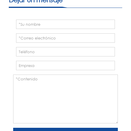
través de la tecnología y el diseño
profesionales, la máquina de llenado
de vacío de papel V1 ofrece una
mayor eficiencia y un mejor paquete...