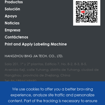
Productos
Solución
Apoyo
Noticias
Empresa
Contáctenos
Print and Apply Labeling Machine
HANGZHOU BING JIA TECH. CO., LTD.
Sala 201, 1ª y 2ª plantas, Edificio 7, No. 8-2, 8-3, 8-5,
Avenida Keji, calle Yuhang, distrito de Yuhang, ciudad de
Hangzhou, provincia de Zhejiang, China
Tel: 86-18966169690
Correo electrónico : Info@lockedair.com
We use cookies to offer you a better browsing
experience, analyze site traffic and personalize
content. Part of the tracking is necessary to ensure