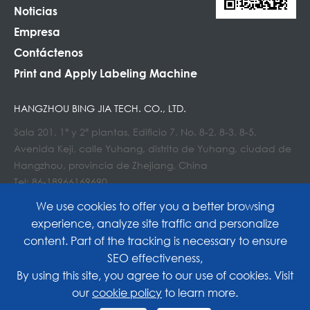
Noticias
Empresa
Contáctenos
Print and Apply Labeling Machine
HANGZHOU BING JIA TECH. CO., LTD.
Sala 201, 1ª y 2ª plantas, Edificio 7, No. 8-2, 8-3, 8-5,
Avenida Keji, calle Yuhang, distrito de Yuhang, ciudad de
Hangzhou, provincia de Zhejiang, China
Tel: 86-18966169690
Correo electrónico : Info@lockedair.com
We use cookies to offer you a better browsing
experience, analyze site traffic and personalize
content. Part of the tracking is necessary to ensure
SEO effectiveness,
Copyright©
Hangzhou Bing Jia Tech. Co., Ltd.
All
By using this site, you agree to our use of cookies. Visit
our
cookie policy
to learn more.
Rights Reserved.