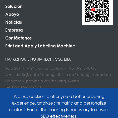
Solución
Apoyo
Noticias
Empresa
Contáctenos
Print and Apply Labeling Machine
HANGZHOU BING JIA TECH. CO., LTD.
Sala 201, 1ª y 2ª plantas, Edificio 7, No. 8-2, 8-3, 8-5,
Avenida Keji, calle Yuhang, distrito de Yuhang, ciudad de
Hangzhou, provincia de Zhejiang, China
Tel: 86-18966169690
Correo electrónico : Info@lockedair.com
We use cookies to offer you a better browsing
experience, analyze site traffic and personalize
content. Part of the tracking is necessary to ensure
SEO effectiveness,