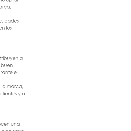
arca,
cesidades
en los
ntribuyen a
n buen
rante el
n la marca,
clientes y a
recen una
s o envases