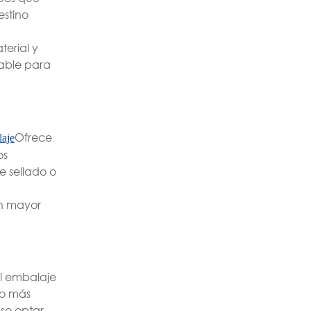
estino
terial y
able para
Ofrece
laje
os
e sellado o
un mayor
el embalaje
co más
uso optar