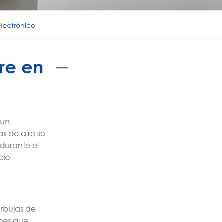
português
electrónico
ไทย
tiếng việt
re en
 un
s de aire se
durante el
cio
urbujas de
lpes que