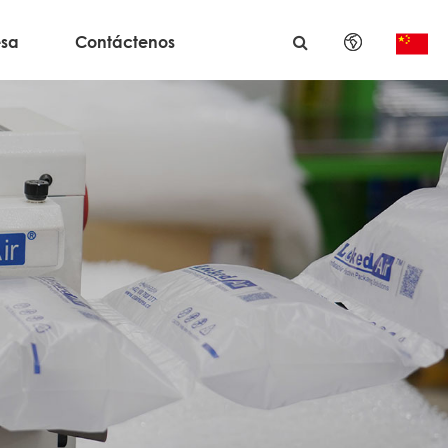
sa
Contáctenos
English
日本語
한국어
français
Deutsch
Español
italiano
русский