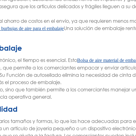
segura que los artículos delicados y frágiles lleguen a su d
l ahorro de costos en el envío, ya que requieren menos ma
Una solución de embalaje rent
 burbujas de aire para el embalaje
balaje
nico, el tiempo es esencial. Esto
Bolsa de aire material de emba
, que permite a los comerciantes empacar y enviar artícul
u Función de autosellado elimina la necesidad de cinta d
s el proceso de embalaje.
po, sino que también permite a los comerciantes manejar 
cia operativa general.
lidad
varios tamaños y formas, lo que las hace adecuadas para 
n artículo de joyería pequeño o un dispositivo electróni
 que se ajusta a la factura. Los comerciantes pueden incl