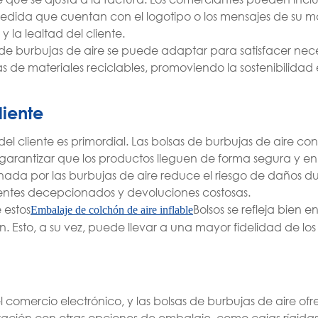
medida que cuentan con el logotipo o los mensajes de su m
la lealtad del cliente.
s de burbujas de aire se puede adaptar para satisfacer ne
s de materiales reciclables, promoviendo la sostenibilidad 
liente
del cliente es primordial. Las bolsas de burbujas de aire co
l garantizar que los productos lleguen de forma segura y e
nada por las burbujas de aire reduce el riesgo de daños du
lientes decepcionados y devoluciones costosas.
 estos
Bolsos se refleja bien e
Embalaje de colchón de aire inflable
Esto, a su vez, puede llevar a una mayor fidelidad de los 
l comercio electrónico, y las bolsas de burbujas de aire of
ación con otras opciones de embalaje, como cajas rígida